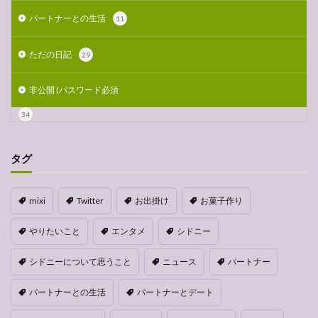
パートナーとの生活
11
ただの日記
29
非公開 (パスワード必須
34
タグ
mixi
Twitter
お出掛け
お菓子作り
やりたいこと
エンタメ
シドニー
シドニーについて思うこと
ニュース
パートナー
パートナーとの生活
パートナーとデート