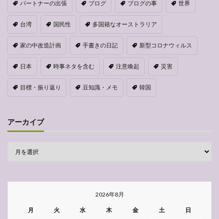
パートナーの出張
ブログ
ブログの事
世界
台湾
国民性
多国籍なオーストラリア
家の中改造計画
手書きの日記
新型コロナウィルス
日本
時事ネタを含む
注意喚起
災害
目標・振り返り
豆知識・メモ
韓国
アーカイブ
2026年8月
月
火
水
木
金
土
日