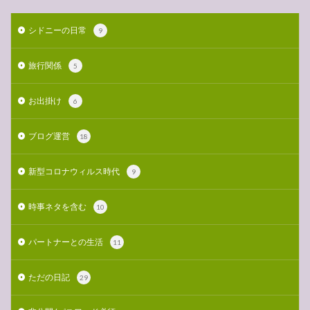
シドニーの日常
9
旅行関係
5
お出掛け
6
ブログ運営
18
新型コロナウィルス時代
9
時事ネタを含む
10
パートナーとの生活
11
ただの日記
29