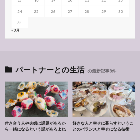
17
18
19
20
21
22
23
24
25
26
27
28
29
30
31
« 3月
パートナーとの生活
の最新記事8件
付き合う人や夫婦は課題があるか
好きな人と幸せに暮らすというこ
ら一緒になるという説があるよね
とのバランスと幸せになる技術