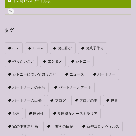
非公開 (パスワード必須
34
タグ
mixi
Twitter
お出掛け
お菓子作り
やりたいこと
エンタメ
シドニー
シドニーについて思うこと
ニュース
パートナー
パートナーとの生活
パートナーとデート
パートナーの出張
ブログ
ブログの事
世界
台湾
国民性
多国籍なオーストラリア
家の中改造計画
手書きの日記
新型コロナウィルス