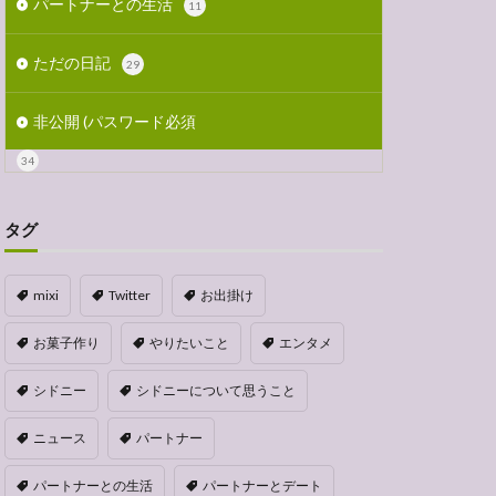
パートナーとの生活
11
ただの日記
29
非公開 (パスワード必須
34
タグ
mixi
Twitter
お出掛け
お菓子作り
やりたいこと
エンタメ
シドニー
シドニーについて思うこと
ニュース
パートナー
パートナーとの生活
パートナーとデート