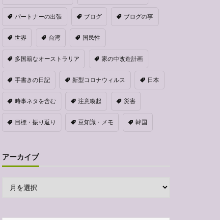
パートナーの出張
ブログ
ブログの事
世界
台湾
国民性
多国籍なオーストラリア
家の中改造計画
手書きの日記
新型コロナウィルス
日本
時事ネタを含む
注意喚起
災害
目標・振り返り
豆知識・メモ
韓国
アーカイブ