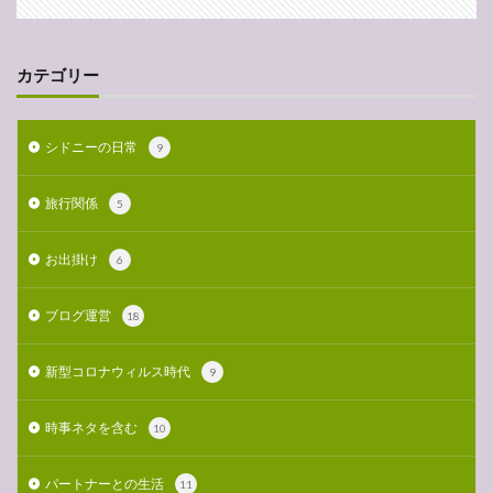
カテゴリー
シドニーの日常
9
旅行関係
5
お出掛け
6
ブログ運営
18
新型コロナウィルス時代
9
時事ネタを含む
10
パートナーとの生活
11