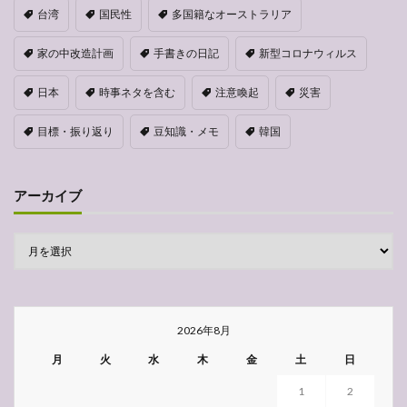
台湾
国民性
多国籍なオーストラリア
家の中改造計画
手書きの日記
新型コロナウィルス
日本
時事ネタを含む
注意喚起
災害
目標・振り返り
豆知識・メモ
韓国
アーカイブ
2026年8月
月
火
水
木
金
土
日
1
2