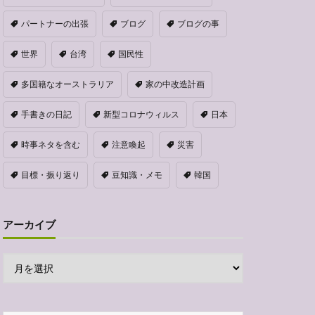
パートナーの出張
ブログ
ブログの事
世界
台湾
国民性
多国籍なオーストラリア
家の中改造計画
手書きの日記
新型コロナウィルス
日本
時事ネタを含む
注意喚起
災害
目標・振り返り
豆知識・メモ
韓国
アーカイブ