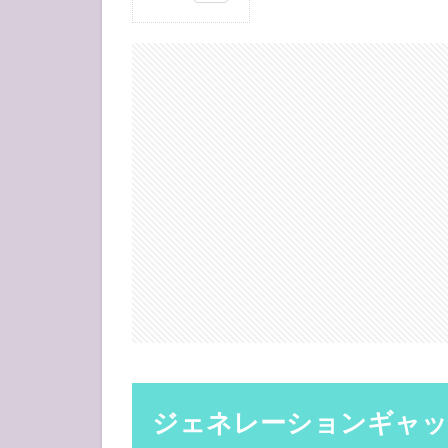
1
ジェ
ネレ
ーシ
ョン
ギャ
ッ
プ？
2
一
世
代
前
に
違
和
感
を
感
ジェネレーションギャッ
じ