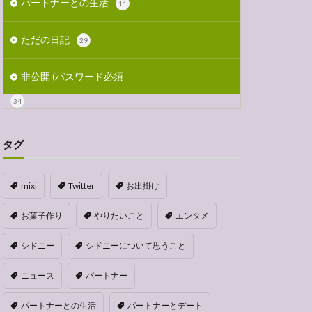
パートナーとの生活
11
ただの日記
29
非公開 (パスワード必須
34
タグ
mixi
Twitter
お出掛け
お菓子作り
やりたいこと
エンタメ
シドニー
シドニーについて思うこと
ニュース
パートナー
パートナーとの生活
パートナーとデート