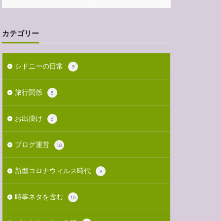
カテゴリー
シドニーの日常
9
旅行関係
5
お出掛け
6
ブログ運営
18
新型コロナウィルス時代
9
時事ネタを含む
10