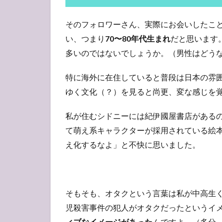
る
の
そのフォロワーさん、実際にお会いしたこと
は
宿
い、つまり
70〜80年代生まれ
だと思います
命⁉︎
多いのではないでしょうか。（男性はどう
3
お
特に海外に在住していると普段は日本の雰
わ
ゆく文化（？）を見ると尚更、変な感じを
り
に
私が住むシドニーには紀伊國屋書店がある
て萌え系キャラクターが採用されている絵本
え化するなよ」と不快に思いました。
そもそも、オタクという言葉は私が中高生
児殺害事件の犯人がオタクだったというイ
ィブなイメージがあった
んですよ。（多分