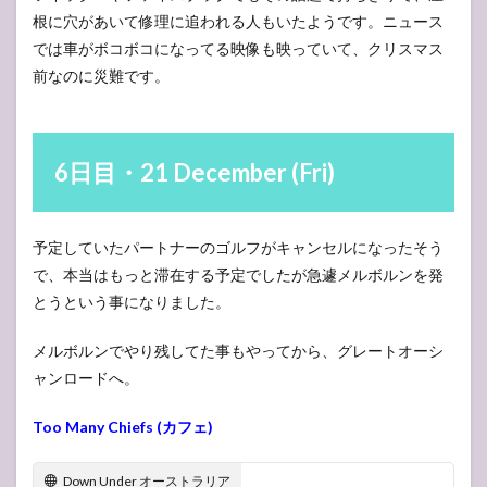
根に穴があいて修理に追われる人もいたようです。ニュース
24
では車がボコボコになってる映像も映っていて、クリスマス
おわ
りに
前なのに災難です。
6日目・21 December (Fri)
予定していたパートナーのゴルフがキャンセルになったそう
で、本当はもっと滞在する予定でしたが急遽メルボルンを発
とうという事になりました。
メルボルンでやり残してた事もやってから、グレートオーシ
ャンロードへ。
Too Many Chiefs (カフェ)
Down Under オーストラリア