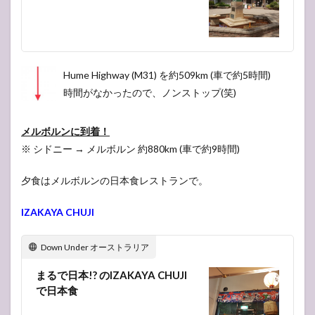
(Mon)
9.1
ポー
トラ
ンド
Hume Highway (M31) を約509km (車で約5時間)
9.2
時間がなかったので、ノンストップ(笑)
マウ
ント
メルボルンに到着！
ガン
ビア
※ シドニー → メルボルン 約880km (車で約9時間)
9.3
夕食はメルボルンの日本食レストランで。
プリ
ンセ
スハ
IZAKAYA CHUJI
イウ
ェイ
の観
Down Under オーストラリア
光
まるで日本!? のIZAKAYA CHUJI
10
10
で日本食
日目・25
December