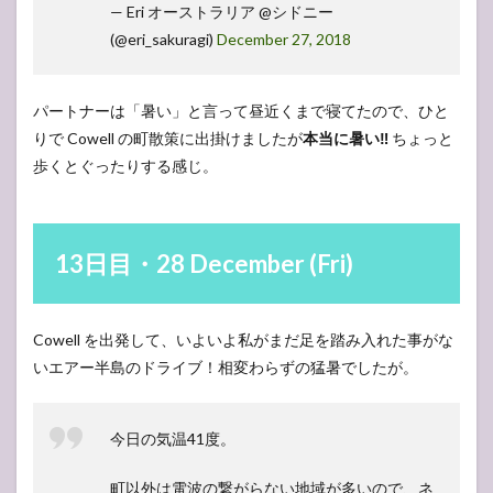
— Eri オーストラリア @シドニー
(@eri_sakuragi)
December 27, 2018
パートナーは「暑い」と言って昼近くまで寝てたので、ひと
りで Cowell の町散策に出掛けましたが
本当に暑い‼︎
ちょっと
歩くとぐったりする感じ。
13日目・28 December (Fri)
Cowell を出発して、いよいよ私がまだ足を踏み入れた事がな
いエアー半島のドライブ！相変わらずの猛暑でしたが。
今日の気温41度。
町以外は電波の繋がらない地域が多いので、ネ