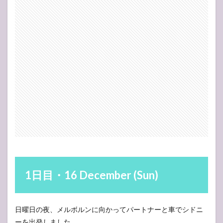
目・17
December
(Mon)
3
3日
目・18
December
(Tue)
4
4日
目・19
December
(Wed)
5
5日
目・20
December
(Thu)
6
6日
1日目・16 December (Sun)
目・21
December
(Fri)
日曜日の夜、メルボルンに向かってパートナーと車でシドニ
6.1
ーを出発しました。