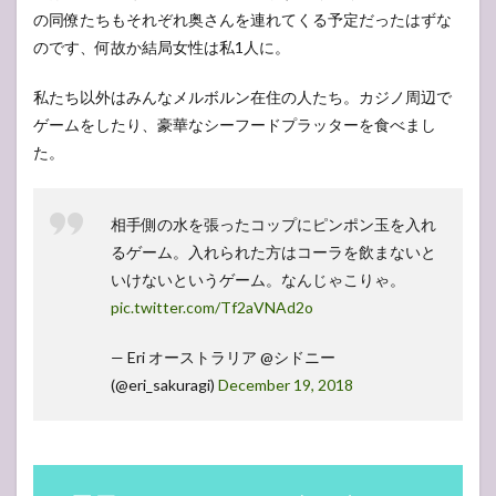
15
15
の同僚たちもそれぞれ奥さんを連れてくる予定だったはずな
日目・30
のです、何故か結局女性は私1人に。
December
(Sun)
私たち以外はみんなメルボルン在住の人たち。カジノ周辺で
16
16
ゲームをしたり、豪華なシーフードプラッターを食べまし
日目・31
December
た。
(Mon)
17
17日
相手側の水を張ったコップにピンポン玉を入れ
目・1
るゲーム。入れられた方はコーラを飲まないと
January
いけないというゲーム。なんじゃこりゃ。
(Tue)
pic.twitter.com/Tf2aVNAd2o
18
18日
— Eri オーストラリア @シドニー
目・2
January
(@eri_sakuragi)
December 19, 2018
(Wed)
19
19日
目・3