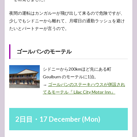
グレ
ート
オー
夜間の運転はカンガルーが飛び出して来るので危険ですが、
シャ
少しでもシドニーから離れて、月曜日の通勤ラッシュを避け
ンロ
たいとパートナーが言うので。
ー
ド・
トー
キー
ゴールバンのモーテル
7
7日
目・22
December
シドニーから200kmほど先にある町
(Sat)
Goulburn のモーテルに1泊。
7.1
→
ゴールバンのステーキハウスが併設され
トー
てるモーテル『 Lilac City Motor Inn』
キー
町散
策
8
8日
2日目・17 December (Mon)
目・23
December
(Sun)