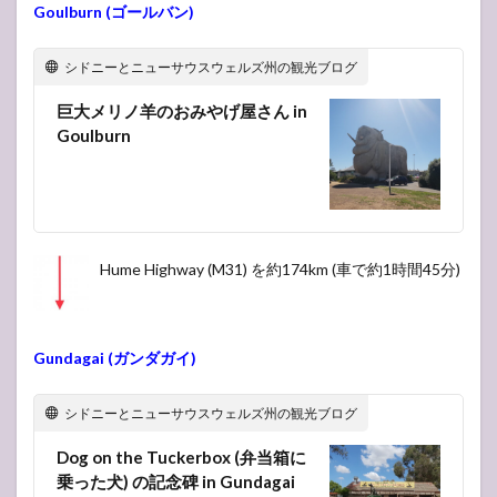
Goulburn (ゴールバン)
8.1
グレ
ート
シドニーとニューサウスウェルズ州の観光ブログ
オー
シャ
巨大メリノ羊のおみやげ屋さん in
ンロ
Goulburn
ード
トリ
ップ
8.2
ワー
ナン
Hume Highway (M31) を約174km (車で約1時間45分)
ブー
ル
8.3
ポー
Gundagai (ガンダガイ)
トフ
ェア
リー
シドニーとニューサウスウェルズ州の観光ブログ
9
9日
Dog on the Tuckerbox (弁当箱に
目・24
乗った犬) の記念碑 in Gundagai
December