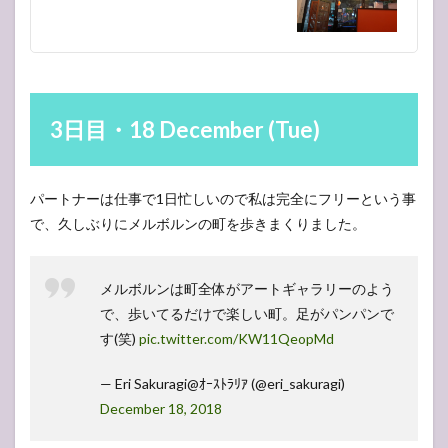
(Tue)
10.1
アデレ
ードで
クリス
マスパ
3日目・18 December (Tue)
ーティ
ー
11
11
パートナーは仕事で1日忙しいので私は完全にフリーという事
日目・26
December
で、久しぶりにメルボルンの町を歩きまくりました。
(Wed)
11.1
南オー
メルボルンは町全体がアートギャラリーのよう
ストラ
で、歩いてるだけで楽しい町。足がパンパンで
リア州
す(笑)
pic.twitter.com/KW11QeopMd
名物
11.2
— Eri Sakuragi@ｵｰｽﾄﾗﾘｱ (@eri_sakuragi)
スノー
December 18, 2018
タウン
11.3