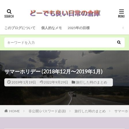
このブログについて
個人的なメモ
2025年の目標
サマーホリデー (2018年12月〜2019年1月)
2019年1月19日
2022年9月29日
旅行した時のまとめ
HOME
非公開 (パスワード必須)
旅行した時のまとめ
サマーホリ