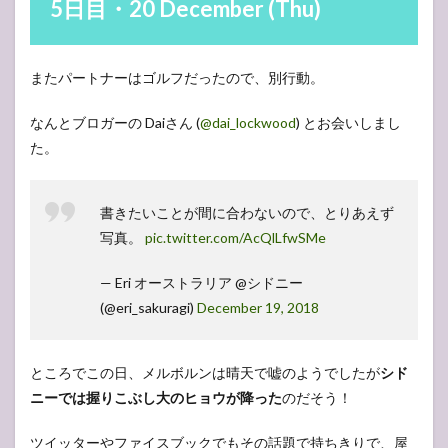
January
5日目・20 December (Thu)
(Thu)
20
20日
またパートナーはゴルフだったので、別行動。
目・4
January
なんとブロガーの Daiさん (
@dai_lockwood
) とお会いしまし
(Tue)
た。
21
21日
目・5
書きたいことが間に合わないので、とりあえず
January
(Wed)
写真。
pic.twitter.com/AcQlLfwSMe
22
— Eri オーストラリア @シドニー
22日
目・6
(@eri_sakuragi)
December 19, 2018
January
(Thu)
23
ところでこの日、メルボルンは晴天で嘘のようでしたが
シド
23日
ニーでは握りこぶし大のヒョウが降った
のだそう！
目・7
January
ツイッターやファイスブックでもその話題で持ちきりで、屋
(Fri)