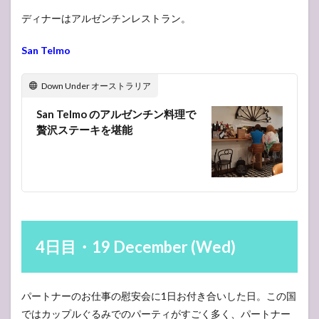
エアー
ディナーはアルゼンチンレストラン。
半島ま
での
町々
San Telmo
11.4
Down Under オーストラリア
エアー
半島コ
ウェル
San Telmo のアルゼンチン料理で
贅沢ステーキを堪能
12
12
日目・27
December
(Thu)
13
13
日目・28
December
(Fri)
4日目・19 December (Wed)
14
14
日目・29
December
パートナーのお仕事の慰安会に1日お付き合いした日。この国
(Mon)
ではカップルぐるみでのパーティがすごく多く、パートナー