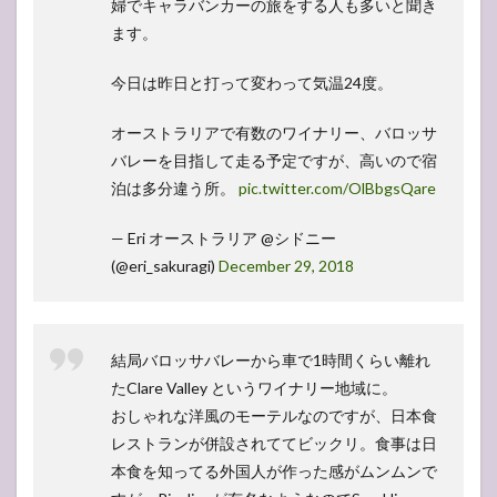
婦でキャラバンカーの旅をする人も多いと聞き
ます。
今日は昨日と打って変わって気温24度。
オーストラリアで有数のワイナリー、バロッサ
バレーを目指して走る予定ですが、高いので宿
泊は多分違う所。
pic.twitter.com/OlBbgsQare
— Eri オーストラリア @シドニー
(@eri_sakuragi)
December 29, 2018
結局バロッサバレーから車で1時間くらい離れ
たClare Valley というワイナリー地域に。
おしゃれな洋風のモーテルなのですが、日本食
レストランが併設されててビックリ。食事は日
本食を知ってる外国人が作った感がムンムンで