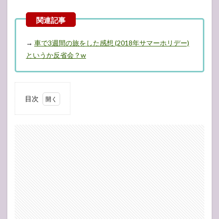
→
車で3週間の旅をした感想 (2018年サマーホリデー)
というか反省会？w
目次
1
1日
目・16
December
(Sun)
1.1
ゴー
ルバ
ンの
モー
テル
2
2日