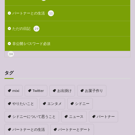
パートナーとの生活
11
ただの日記
29
非公開 (パスワード必須
34
タグ
mixi
Twitter
お出掛け
お菓子作り
やりたいこと
エンタメ
シドニー
シドニーについて思うこと
ニュース
パートナー
パートナーとの生活
パートナーとデート