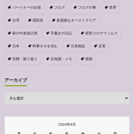
パートナーの出張
ブログ
ブログの事
世界
台湾
国民性
多国籍なオーストラリア
家の中改造計画
手書きの日記
新型コロナウィルス
日本
時事ネタを含む
注意喚起
災害
目標・振り返り
豆知識・メモ
韓国
アーカイブ
2026年8月
月
火
水
木
金
土
日