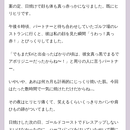
案の定、日焼けで顔も体も真っ赤っかになりました。既にヒ
リヒリです。
午後６時頃、パートナーと待ち合わせしていたゴルフ場のレ
ストランに行くと、彼は私の顔を見た瞬間「うわっ！真っ
赤！」とびっくりしてました。
「でもまだEriと出会ったばかりの頃は、彼女真っ黒でまるで
アボリジニーだったからね〜！」と周りの人に言うパートナ
ー。
いやいや、あれは何カ月も計画的にじっくり焼いた肌。今回
はたった数時間で一気に焼けただけだからね…。
その夜はヒリヒリ痛くて、笑えるくらいくっきりカバンや肩
ひもの跡がついてました。
日焼けした次の日、ゴールドコーストでドレスアップしない
といけなかったのに、ハーフパンツをはいていたせいで脚に