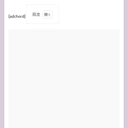
目次
[adchord]
1
つい
関連
付け
たく
なる
2
コフ
スハ
ーバ
ーの
散歩
3
おわ
りに