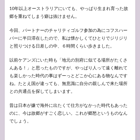
10年以上オーストラリアにいても、やっぱり生まれ育った故
郷を重ねてしまう癖は抜けません。
今回、パートナーのチャリティゴルフ参加の為にコフスハー
バーに半日滞在したので、私は懐かしくてひとりでジリジリ
と照りつける日差しの中、６時間くらい歩きました。
以前ケアンズにいた時も「地元の別府に似てる場所がたくさ
んある！」と思ったものですが、やっぱり人って遠く離れて
も楽しかった時代の事はずーっとどこか心にある物なんです
ね。たとえ国が違っても、無意識に自分の親しんで来た場所
との共通点を探してしまいます。
昔は日本が嫌で海外に出たくて仕方がなかった時代もあった
のに、今は故郷がすごく恋しい。これが郷愁というものなん
でしょう。