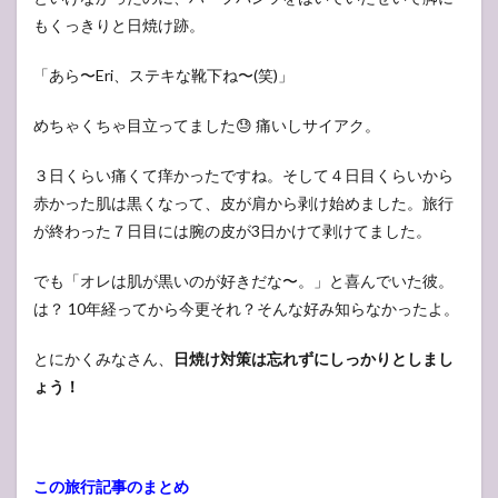
もくっきりと日焼け跡。
「あら〜Eri、ステキな靴下ね〜(笑)」
めちゃくちゃ目立ってました😓 痛いしサイアク。
３日くらい痛くて痒かったですね。そして４日目くらいから
赤かった肌は黒くなって、皮が肩から剥け始めました。旅行
が終わった７日目には腕の皮が3日かけて剥けてました。
でも「オレは肌が黒いのが好きだな〜。」と喜んでいた彼。
は？ 10年経ってから今更それ？そんな好み知らなかったよ。
とにかくみなさん、
日焼け対策は忘れずにしっかりとしまし
ょう！
この旅行記事のまとめ