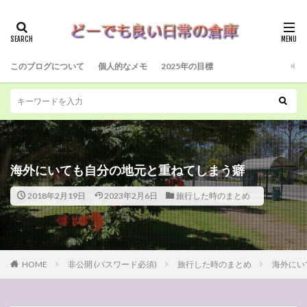
このブログについて
個人的なメモ
2025年の目標
海外にいても自分の地元と重ねてしまう癖
2018年2月19日
2023年2月6日
旅行した時のまとめ
HOME
非公開 (パスワード必須)
旅行した時のまとめ
海外にい