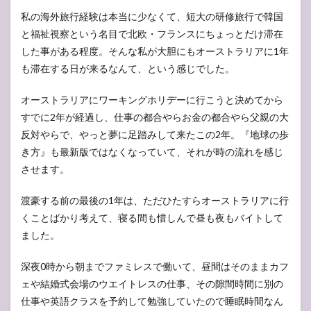
私の海外旅行経験は本当に少なくて、短大の研修旅行で韓国
と福祉視察という名目で北欧・フランスにちょっとだけ滞在
した事がある程度。そんな私が大胆にもオーストラリアに1年
も滞在する日が来るなんて、という感じでした。
オーストラリアにワーキングホリデーに行こうと決めてから
すでに2年が経過し、仕事の都合やらお金の都合やら父親の大
反対やらで、やっと夢に足踏みして来たこの2年。『地球の歩
き方』も最新版ではなくなっていて、それが時の流れを感じ
させます。
渡豪する前の最後の1年は、ただひたすらオーストラリアに行
くことばかり考えて、寝る間も惜しんで昼も夜もバイトして
ました。
深夜0時から朝までファミレスで働いて、昼間はそのままカフ
ェや結婚式会場のウエイトレスの仕事、その隙間時間に別の
仕事や英語クラスを予約して勉強していたので睡眠時間なん