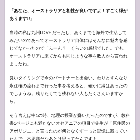
「あなた、オーストラリアと相性が良いですよ！すごく縁が
あります!!」
当時の私は九州LOVE だったし、あくまでも海外で生活して
みたいのであってオーストラリア自体にはそんなに魅力を感
じてなかったので「ふーん？」くらいの感想でした。でも、
オーストラリアに来てからも同じような事を数人から言われ
ましたね。
良いタイミングで今のパートナーと出会い、わりとすんなり
永住権の流れまで行った事を考えると、確かに縁はあったの
でしょうね。残りたくても残れない人もたくさんいますか
ら。
そう言えば中1の時、地理の授業が嫌いだったのですが、教科
書1ページにも満たないオセアニアの項目で先生が「原住民の
アボリジニ」と言ったのが何となくずーっと記憶に残ってい
たんで、不思議だなあとは思ってたんですよ。