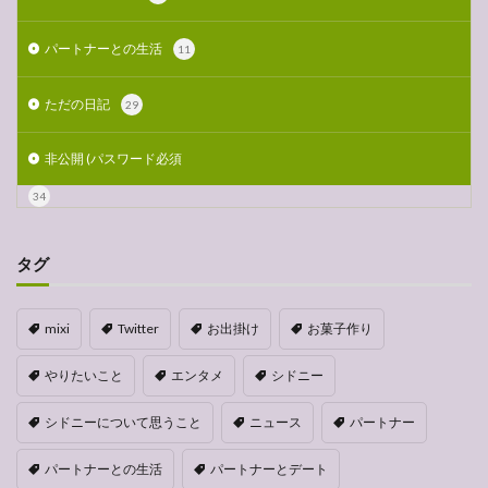
パートナーとの生活
11
ただの日記
29
非公開 (パスワード必須
34
タグ
mixi
Twitter
お出掛け
お菓子作り
やりたいこと
エンタメ
シドニー
シドニーについて思うこと
ニュース
パートナー
パートナーとの生活
パートナーとデート