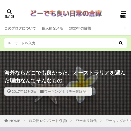
このブログについて
個人的なメモ
2025年の目標
海外ならどこでも良かった、オーストラリアを選ん
だ理由なんてそんなもの
2017年12月5日
ワーキングホリデー体験記
HOME
非公開 (パスワード必須)
ワーホリ時代
ワーキングホリ