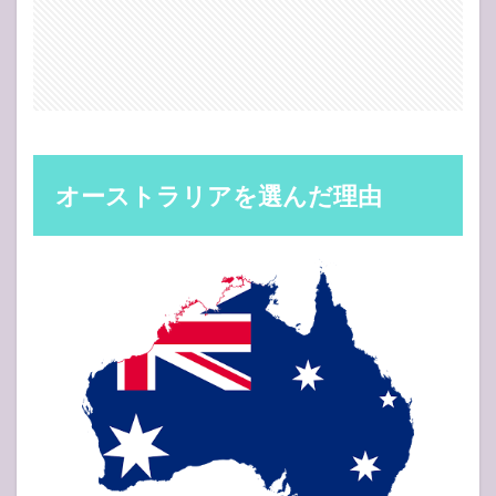
い？？
4
おわ
りに
オーストラリアを選んだ理由