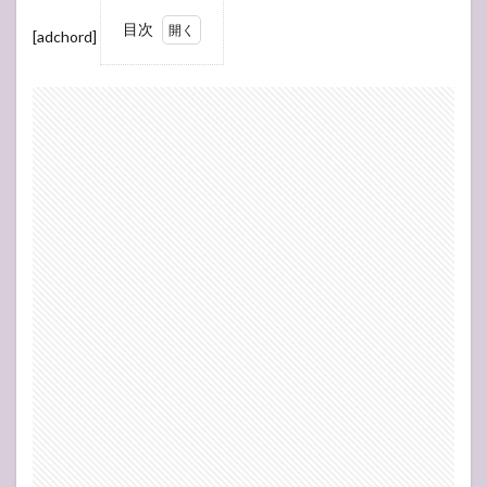
目次
[adchord]
1
オー
スト
ラリ
アを
選ん
だ理
由
2
ワー
ホリ
が目
標だ
った
2年
間
3
もとも
と縁が
あった
らし