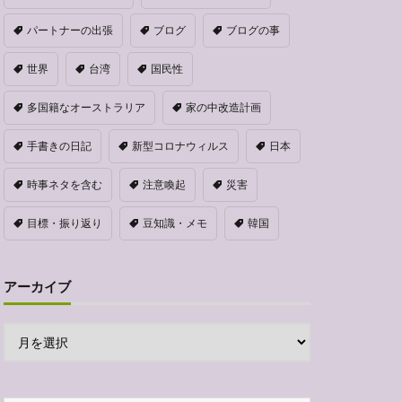
パートナーの出張
ブログ
ブログの事
世界
台湾
国民性
多国籍なオーストラリア
家の中改造計画
手書きの日記
新型コロナウィルス
日本
時事ネタを含む
注意喚起
災害
目標・振り返り
豆知識・メモ
韓国
アーカイブ