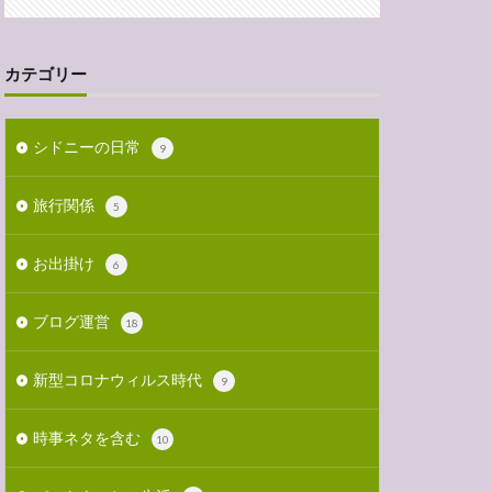
カテゴリー
シドニーの日常
9
旅行関係
5
お出掛け
6
ブログ運営
18
新型コロナウィルス時代
9
時事ネタを含む
10