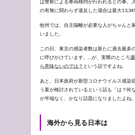
は警察による車両検問が行われるとの事。入
何を
信じ
の有無に関わらず違反した場合は最大13,3
るか
他州では、自主隔離が必要な人がちゃんと
4.2
外に
いました。
出る
のが
この日、東京の感染者数は新たに過去最多の
怖く
に呼びかけています。…が、実際のところ
週
なっ
た
ら意味ないのでは？
という話ですよね。
5
あと、日本政府が新型コロナウイルス感染
3月
29
う案が検討されているという話も「は？何
日
が半端なく、かなり話題になりましたよね
(日)
差
別
は
海外から見る日本は
ど
こ