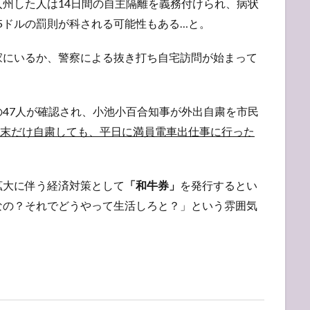
州した人は14日間の自主隔離を義務付けられ、病状
45ドルの罰則が科される可能性もある…と。
家にいるか、警察による抜き打ち自宅訪問が始まって
47人が確認され、小池小百合知事が外出自粛を市民
末だけ自粛しても、平日に満員電車出仕事に行った
拡大に伴う経済対策として
「和牛券」
を発行するとい
なの？それでどうやって生活しろと？」という雰囲気
。