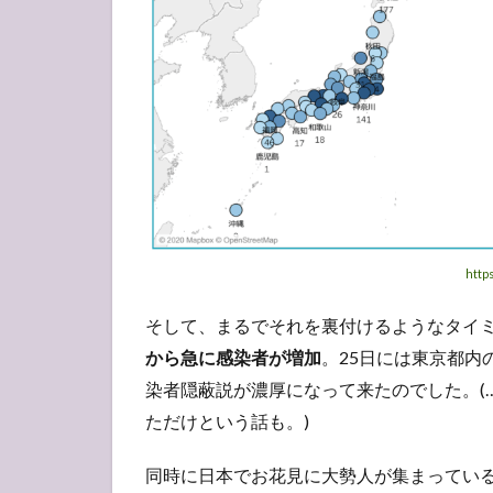
屋か
ら覗
く世
界？
3
3月
27
日
(金)
日
本
http
と
コ
そして、まるでそれを裏付けるようなタイ
ン
タ
から急に感染者が増加
。25日には東京都内
ク
染者隠蔽説が濃厚になって来たのでした。(
ト
ただけという話も。)
3.1
友人
同時に日本でお花見に大勢人が集まってい
たち