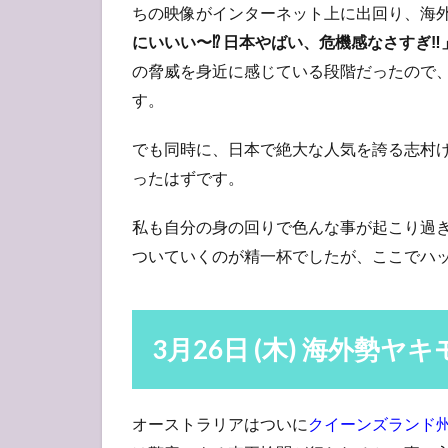
の反
ちの映像がインターネット上に出回り、海
応
にいいい〜⁉︎ 日本やばい、危機感なさすぎ‼︎
3.2
の脅威を身近に感じている段階だったので
どの
す。
国も
危険
でも同時に、日本で絶大な人気を誇る志村
4
ったはずです。
3月
28
私も自分の身の回りで色んな事が起こり過
日
(土)
ついていくのが精一杯でしたが、ここでハ
信
じ
る
事
3月26日 (木) 海外勢ヤ
に
し
た
オーストラリアはついに
クイーンズランド
4.1