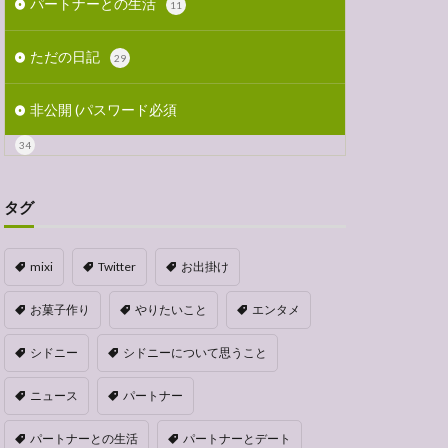
パートナーとの生活
11
ただの日記
29
非公開 (パスワード必須
34
タグ
mixi
Twitter
お出掛け
お菓子作り
やりたいこと
エンタメ
シドニー
シドニーについて思うこと
ニュース
パートナー
パートナーとの生活
パートナーとデート