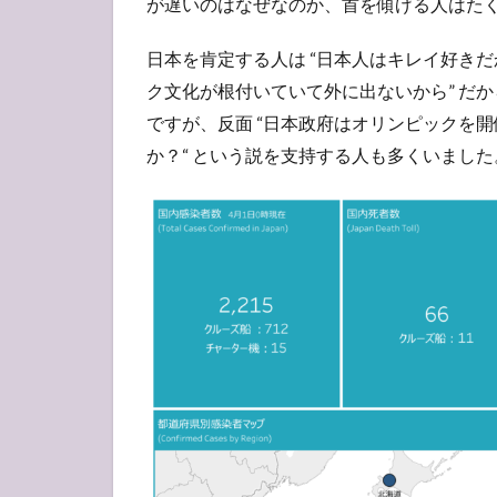
が遅いのはなぜなのか、首を傾げる人はた
キ
2.1
日本を肯定する人は “日本人はキレイ好きだか
海外
ク文化が根付いていて外に出ないから” だ
から
見る
ですが、反面 “日本政府はオリンピックを
日本
か？“ という説を支持する人も多くいました
は
2.2
当事
者に
なら
ない
と分
から
な
い？
2.3
平和
な部