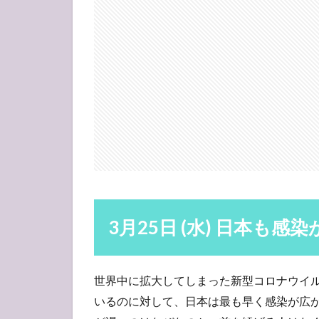
日
本
も
感
染
が
広
が
る
2
3月
26
日
(木)
3月25日 (水) 日本も感
海
外
勢
世界中に拡大してしまった新型コロナウイ
ヤ
キ
いるのに対して、日本は最も早く感染が広
モ