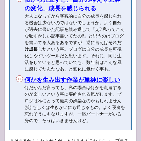
の変化、成長を感じられる
大人になってから客観的に自分の成長を感じられ
る機会は少ないのではないでしょうか。よく自分
が過去に書いた記事を読み返して「え⁉︎ 私ってこん
な恥ずかしい記事書いてたの⁉︎」と思うのはブログ
を書いてる人あるあるですが、逆に言えば
それだ
け成長した
という事。ブログは自分の成長を可視
化しやすいツールだと思います。それに、同じ生
活をしていると思っていても、数年前はこんな風
に感じてたんだなあ、と変化に気付く事も。
何かを生み出す作業が単純に楽しい
何だかんだ言っても、私の場合は何かを創造する
のが楽しいという事に要約される気がします。ブ
ログは私にとって最高の娯楽なのかもしれません
(笑) もしくは生きがいにも通じるもの。よく寝食を
忘れそうにもなりますが、一応パートナーがいる
身ので、そうはいきませんけど。
まだあるかもしれませんが、とりあえずこれくらい。プラス