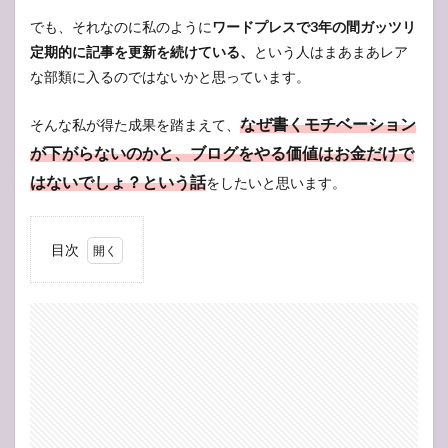
でも、それなのに私のように
ワードプレスで3年の間ガッツリ
定期的に記事を更新を続けている、
という人はまあまあレア
な部類に入るのではないかと思っています。
なぜ書くモチベーション
そんな私が得た成果を踏まえて、
が下がらないのかと、ブログをやる価値はお金だけで
はないでしょ
？
という話
をしたいと思います。
目次
1
これ
まで
ブロ
グに
触れ
て来
て
1.1