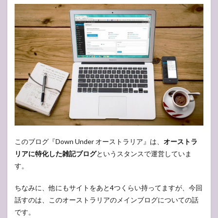
その
他の
成果
2.2
ブロ
グを
書く
メリ
ット
はこ
んな
にあ
る
よ！
2.3
このブログ『Down Under オーストラリア』は、
オーストラ
長く
リアに特化した雑記ブログ
というスタンスで運営していま
続け
す。
るコ
ツは
「無
ちなみに、他にもサイトをあと4つくらい持ってますが、今回
理を
話すのは、このオーストラリアのメインブログについての話
しな
い」
です。