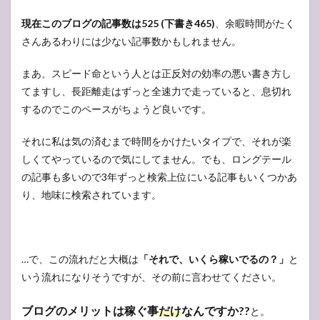
事
現在このブログの記事数は525 (下書き465)
、余暇時間がたく
3
ブロ
さんあるわりには少ない記事数かもしれません。
グを
開設
まあ、スピード命という人とは正反対の効率の悪い書き方し
した
ばか
てますし、長距離走はずっと全速力で走っていると、息切れ
りの
するのでこのペースがちょうど良いです。
人は
これ
それに私は気の済むまで時間をかけたいタイプで、それが楽
をし
てお
しくてやっているので気にしてません。でも、ロングテール
くと
の記事も多いので3年ずっと検索上位にいる記事もいくつかあ
良い
です
り、地味に検索されています。
よ！
4
おわ
りに
…で、この流れだと大概は
「それで、いくら稼いでるの？」
と
いう流れになりそうですが、その前に言わせてください。
ブログのメリットは稼ぐ事
だけ
なんですか??
と。