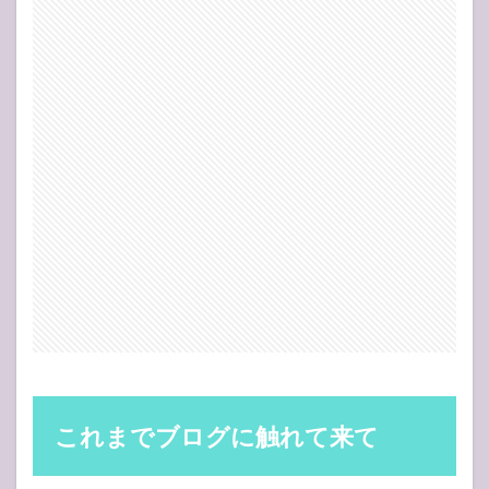
楽し
くや
って
いる
人ま
で巻
き込
まな
いで
欲し
い
2
私が
この
ブロ
グに
3年
間取
り組
んで
きた
これまでブログに触れて来て
結果
2.1