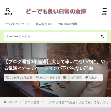
このブログについて
個人的なメモ
2025年の目標
【ブログ運営3年経過】 大して稼いでないのに、や
る気満々でモチベーションが下がらない理由
2020年11月25日
2022年10月3日
ブログ運営
Twitter
HOME
ブログ運営
【ブログ運営3年経過】 大して稼いでないのに