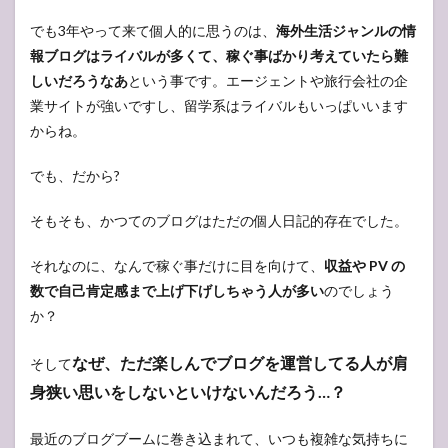
でも3年やって来て個人的に思うのは、
海外生活ジャンルの情
報ブログはライバルが多くて、稼ぐ事ばかり考えていたら難
しいだろうなあ
という事です。エージェントや旅行会社の企
業サイトが強いですし、留学系はライバルもいっぱいいます
からね。
でも、だから?
そもそも、かつてのブログはただの個人日記的存在でした。
それなのに、なんで稼ぐ事だけに目を向けて、
収益や PV の
数で自己肯定感まで上げ下げしちゃう人が多い
のでしょう
か？
なぜ、ただ楽しんでブログを運営してる人が肩
そして
身狭い思いをしないといけないんだろう…？
最近のブログブームに巻き込まれて、いつも複雑な気持ちに