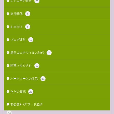
シドニーの日常
9
旅行関係
5
お出掛け
6
ブログ運営
18
新型コロナウィルス時代
9
時事ネタを含む
10
パートナーとの生活
11
ただの日記
29
非公開 (パスワード必須
34