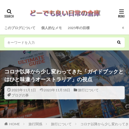
このブログについて
個人的なメモ
2025年の目標
コロナ以降から少し変わってきた「ガイドブックと
はひと味違うオーストラリア」の視点
2023年11月1日
2023年11月18日
旅行について
ブログの事
HOME
旅行関係
旅行について
コロナ以降から少し変わってき