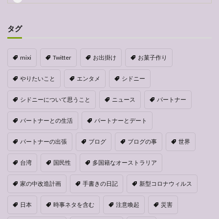
タグ
mixi
Twitter
お出掛け
お菓子作り
やりたいこと
エンタメ
シドニー
シドニーについて思うこと
ニュース
パートナー
パートナーとの生活
パートナーとデート
パートナーの出張
ブログ
ブログの事
世界
台湾
国民性
多国籍なオーストラリア
家の中改造計画
手書きの日記
新型コロナウィルス
日本
時事ネタを含む
注意喚起
災害