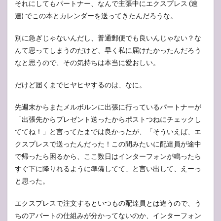
それにしてもパートナー、なんで主張中にエクスプレス (速
達) でこの本とカレンダーを送ってきたんだろうな。
別に急ぎじゃないんだし、普通郵便でも良いんじゃない？な
んて思ってしまうのだけど、早く私に届けたかったんだろう
なと思うので、その気持ちは本当に愛おしい。
だけど届くまでヒヤヒヤするのは、なに。
先週末からまたメルボルンに出張に行っているパートナーが
「出張先からプレゼント送ったからポストつねにチェックし
ててね！」と言ってたまでは良かったが、「そういえば、エ
クスプレスで送ったんだった！この間みたいに配達員が途中
で帰ったら困るから、ここ数日はインターフォンが鳴ったら
すぐ下に降りれるように準備してて」と言い出して、えーっ
と思った。
エクスプレスで注文するといつもの配達員とは違うので、う
ちのアパートの仕組みが分かってないのか、インターフォン