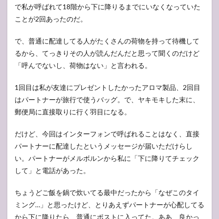
で私が呼ばれて18階から下に降りるまでにいなくなっていた
ことが2回あったのだ。
で、普通に配達してる人がたくさんの荷物を持って待機して
るから、てっきりその人が読んだんだと思って聞くのだけど
「呼んでないし、荷物はない」と言われる。
1回目は私が友達にプレゼントしたかったアロマ製品、2回目
はパートナーが旅行で使うバッグ。で、ヤキモキした末に、
郵便局に直接取りに行く羽目になる。
だけど、今回はインターフォンで呼ばれることはなく、直接
パートナーに配達したというメッセージが届いただけらし
い。パートナーがメルボルンから私に「下に降りてチェック
して」と電話があった。
ちょうどご飯を鍋で炊いてる最中だったから「なぜこのタイ
ミング…」と思ったけど、とりあえずパートナーが心配してる
から下に降りたら、普通にポストに入ってた。ああ、良かっ