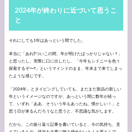
『Down
2024年が終わりに近づいて思うこ
Under
オース
と
トラリ
ア』を
どうし
ていく
それにしても1年はあっという間でした。
か
本当に「あれ⁉︎ついこの間、年が明けたばっかりじゃない？」
と思ったし、実際に口に出したし、「今年もシドニーを色々
探索するぞ〜‼︎」というマインドのまま、年末まで来てしまっ
たような感じです。
「2024年」とタイピングしていても、まだまだ新品の新しい
年というイメージなのですが、あっという間に数年が経っ
て、いずれ「ああ、そういう年もあったね。懐かしい！」と
思う日が来るんだろうなと思うと、不思議な気がします。
だから、この振り返り記事を書いていると、今の気持ち、見
えているもの、状況を大事に噛み締めないと！と思うんで