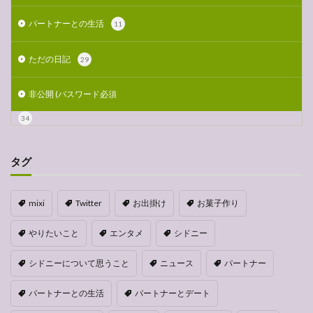
パートナーとの生活
11
ただの日記
29
非公開 (パスワード必須
34
タグ
mixi
Twitter
お出掛け
お菓子作り
やりたいこと
エンタメ
シドニー
シドニーについて思うこと
ニュース
パートナー
パートナーとの生活
パートナーとデート