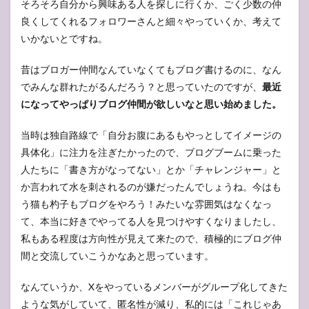
そろそろ自分から興味ある人を探しに行くか、ごく少数の仲
良くしてくれるフォロワーさんと細々やっていくか、考えて
いかないとですね。
昔はブロガー仲間なんていなくてもブログ書けるのに、なん
でみんな群れたがるんだろう？と思っていたのですが、
最近
になってやっぱりブログ仲間が欲しいなと思い始めました。
当時は独自路線で「自分お腹にあるもやっとしてイメージの
具体化」に注力を注ぎたかったので、ブログブームに乗った
人たちに「書き方がなってない」とか「チャレンジャー」と
か言われて水を刺されるのが嫌だったんでしょうね。今はも
う猫も杓子もブログをやろう！みたいな雰囲気はなくなっ
て、本当に好きでやってる人を見つけやすくなりましたし、
私もある程度は方向性が見えて来たので、積極的にブログ仲
間と交流していこうかなあと思っています。
なんていうか、Xをやっているメンバーがグループ化してきた
ような気がしていて、匿名性が減り、私的には「これじゃあ