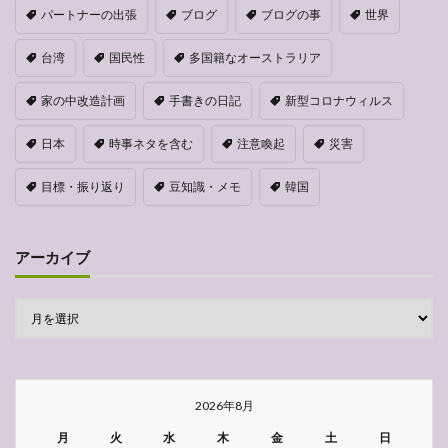
パートナーの出張
ブログ
ブログの事
世界
台湾
国民性
多国籍なオーストラリア
家の中改造計画
手書きの日記
新型コロナウィルス
日本
時事ネタを含む
注意喚起
災害
目標・振り返り
豆知識・メモ
韓国
アーカイブ
2026年8月
月
火
水
木
金
土
日